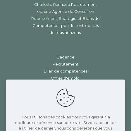
Charlotte Rannaud Recrutement
est une Agence de Conseil en
Recrutement, Stratégie et Bilans de
Compétences pour les entreprises
de tous horizons.
L'agence
Recrutement
Bilan de compétences
Offres d'emploi
Contact
Mentions légales
|
RGPD
Charlotte Rannaud Recrutement
Nous utilisons des cookies pour vous garantir la
meilleure expérience sur notre site. Si vous continuez
3 Place de la gare
à utiliser ce dernier, nous considérerons que vous
42410 CHAVANAY