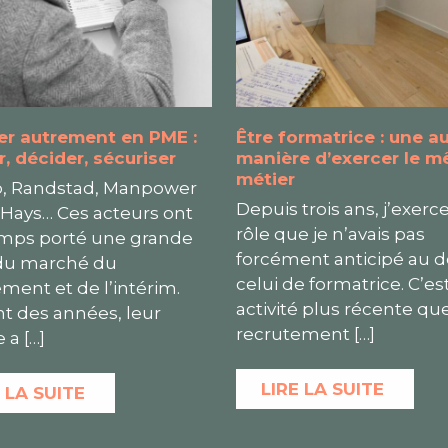
er autrement en PME :
Être formatrice : une a
er, décider, sécuriser
manière d’exercer le 
métier
, Randstad, Manpower
Depuis trois ans, j’exerc
 Hays… Ces acteurs ont
rôle que je n’avais pas
mps porté une grande
forcément anticipé au dé
 du marché du
celui de formatrice. C’es
ment et de l’intérim.
activité plus récente que
t des années, leur
recrutement
[…]
 a
[…]
LIRE LA SUITE
 LA SUITE