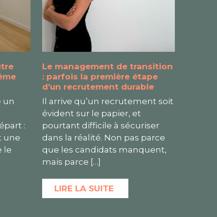
utre
Le management de transition
même
: parfois la première étape
d’un recrutement durable
e un
Il arrive qu’un recrutement soit
évident sur le papier, et
part :
pourtant difficile à sécuriser
t une
dans la réalité. Non pas parce
 le
que les candidats manquent,
mais parce
[…]
LIRE LA SUITE