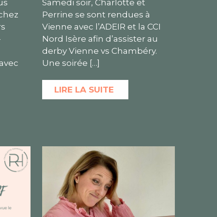
us
Samedi soir, Charlotte et
chez
Perrine se sont rendues à
rs
Vienne avec l’ADEIR et la CCI
-
Nord Isère afin d’assister au
derby Vienne vs Chambéry.
 avec
Une soirée
[…]
LIRE LA SUITE