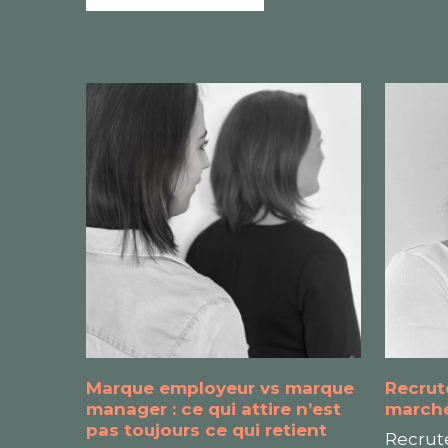
Marque employeur vs marque
Recrut
manager : ce qui attire n’est
marché
pas toujours ce qui retient
Recrut