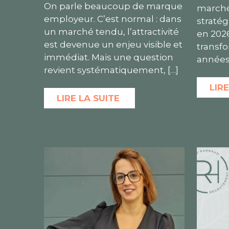
On parle beaucoup de marque
marché 
employeur. C’est normal : dans
straté
un marché tendu, l’attractivité
en 2026
est devenue un enjeu visible et
transfo
immédiat. Mais une question
année
revient systématiquement,
[…]
LIRE
LIRE LA SUITE