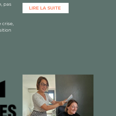
, pas
LIRE LA SUITE
 crise,
ition