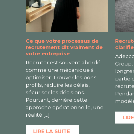
Ce que votre processus de
Recrut
recrutement dit vraiment de
clarifi
votre entreprise
Adecco
Recruter est souvent abordé
Group,
comme une mécanique à
longte
optimiser. Trouver les bons
partie
profils, réduire les délais,
recrute
sécuriser les décisions.
Pendan
Pourtant, derrière cette
modèle
approche opérationnelle, une
réalité
[…]
LIRE
LIRE LA SUITE