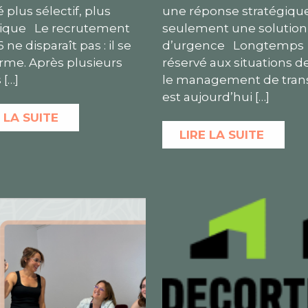
plus sélectif, plus
une réponse stratégique
gique Le recrutement
seulement une solution
 ne disparaît pas : il se
d’urgence Longtemps
rme. Après plusieurs
réservé aux situations de
s
[…]
le management de trans
est aujourd’hui
[…]
 LA SUITE
LIRE LA SUITE