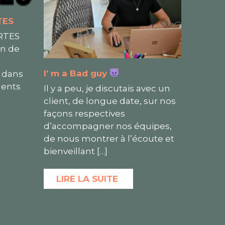
TES
RTES
un de
I’ m a Bad guy
e dans
ments
Il y a peu, je discutais avec un
client, de longue date, sur nos
façons respectives
d’accompagner nos équipes,
de nous montrer à l’écoute et
bienveillant
[…]
LIRE LA SUITE