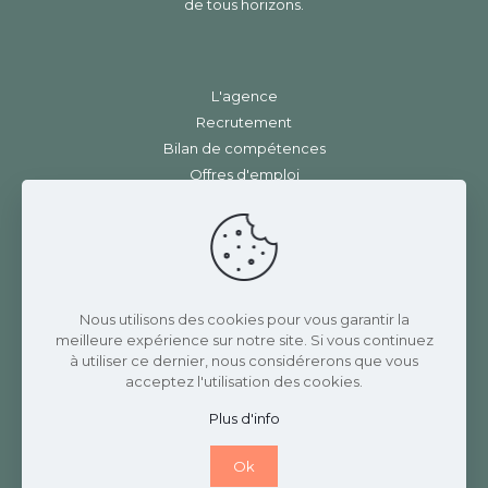
de tous horizons.
L'agence
Recrutement
Bilan de compétences
Offres d'emploi
Contact
Mentions légales
|
RGPD
Charlotte Rannaud Recrutement
Nous utilisons des cookies pour vous garantir la
meilleure expérience sur notre site. Si vous continuez
3 Place de la gare
à utiliser ce dernier, nous considérerons que vous
42410 CHAVANAY
acceptez l'utilisation des cookies.
07 82 69 17 58
Plus d'info
Ok