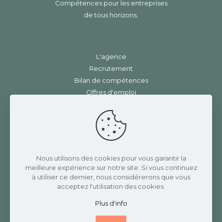
Compétences pour les entreprises
de tous horizons.
L'agence
Recrutement
Bilan de compétences
Offres d'emploi
Contact
Mentions légales
|
RGPD
Charlotte Rannaud Recrutement
Nous utilisons des cookies pour vous garantir la
meilleure expérience sur notre site. Si vous continuez
3 Place de la gare
à utiliser ce dernier, nous considérerons que vous
42410 CHAVANAY
acceptez l'utilisation des cookies.
07 82 69 17 58
Plus d'info