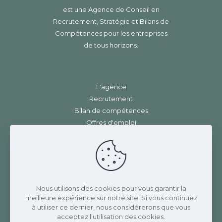
est une Agence de Conseil en
Recrutement, Stratégie et Bilans de
Compétences pour les entreprises
de tous horizons.
L'agence
Recrutement
Bilan de compétences
Offres d'emploi
Contact
Mentions légales
|
RGPD
Charlotte Rannaud Recrutement
Nous utilisons des cookies pour vous garantir la
meilleure expérience sur notre site. Si vous continuez
3 Place de la gare
à utiliser ce dernier, nous considérerons que vous
42410 CHAVANAY
acceptez l'utilisation des cookies.