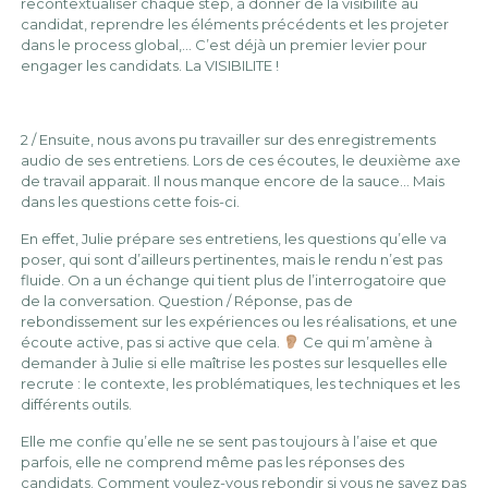
recontextualiser chaque step, à donner de la visibilité au
candidat, reprendre les éléments précédents et les projeter
dans le process global,… C’est déjà un premier levier pour
engager les candidats. La VISIBILITE !
2 / Ensuite, nous avons pu travailler sur des enregistrements
audio de ses entretiens. Lors de ces écoutes, le deuxième axe
de travail apparait. Il nous manque encore de la sauce… Mais
dans les questions cette fois-ci.
En effet, Julie prépare ses entretiens, les questions qu’elle va
poser, qui sont d’ailleurs pertinentes, mais le rendu n’est pas
fluide. On a un échange qui tient plus de l’interrogatoire que
de la conversation. Question / Réponse, pas de
rebondissement sur les expériences ou les réalisations, et une
écoute active, pas si active que cela.
Ce qui m’amène à
demander à Julie si elle maîtrise les postes sur lesquelles elle
recrute : le contexte, les problématiques, les techniques et les
différents outils.
Elle me confie qu’elle ne se sent pas toujours à l’aise et que
parfois, elle ne comprend même pas les réponses des
candidats. Comment voulez-vous rebondir si vous ne savez pas