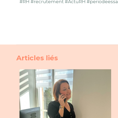
#RH #recrutement #ActuRH #periodeessai 
Articles liés