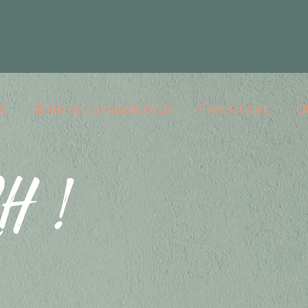
t
Bilan de Compétences
Formations
O
H !