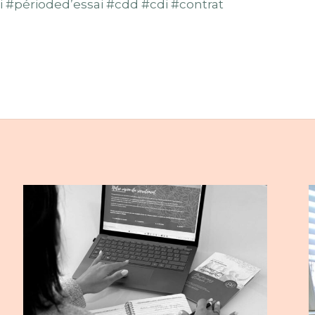
#périoded’essai #cdd #cdi #contrat