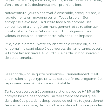
La première, du type divorce, les cris, les larmes et la détresse,
J’en ai eu un, très douloureux. Mon premier client.
Nous avons toujours bien travaillé ensemble, presque 7 ans, 5
recrutements en moyenne par an. Tout allait bien. Son
entreprise a évoluée, il a dû faire face à de nombreuses
contraintes et a changé son management, et sa relation aux
collaborateurs. Nous n’étions plus du tout alignés sur les
valeurs, et nous nous sommes trouvés dans une impasse.
Et là, c’est le drame ! Notre collaboration a cessée du jour au
lendemain, laissant place à des regrets, de l’amertume, et puis
le temps fait son travail. Aujourd’hui je garde un bon souvenir
de ce partenariat.
La seconde, « on se quitte bons amis »… Généralement, c’est
une mission longue, type RPO, La date de fin est programmée,
repoussée, mais l’échéance est inévitable !
J’ai toujours eu des très bonnes relations avec les HRBP et RH
côtoyés lors de ces contrats. J’ai réellement été impliquée
dans des équipes, dans des process, ce qui m’a toujours donné
l’envie de poursuivre, de connaître la suite de l’histoire pour les