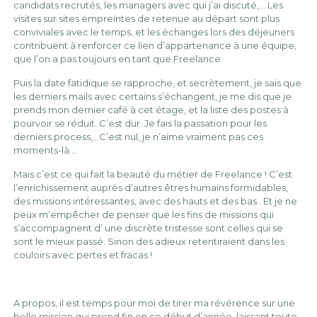
candidats recrutés, les managers avec qui j’ai discuté,… Les
visites sur sites empreintes de retenue au départ sont plus
conviviales avec le temps, et les échanges lors des déjeuners
contribuent à renforcer ce lien d’appartenance à une équipe,
que l’on a pas toujours en tant que Freelance.
Puis la date fatidique se rapproche, et secrètement, je sais que
les derniers mails avec certains s’échangent, je me dis que je
prends mon dernier café à cet étage, et la liste des postes à
pourvoir se réduit. C’est dur. Je fais la passation pour les
derniers process,…C’est nul, je n’aime vraiment pas ces
moments-là….
Mais c’est ce qui fait la beauté du métier de Freelance ! C’est
l’enrichissement auprès d’autres êtres humains formidables,
des missions intéressantes, avec des hauts et des bas . Et je ne
peux m’empêcher de penser que les fins de missions qui
s’accompagnent d’ une discrète tristesse sont celles qui se
sont le mieux passé. Sinon des adieux retentiraient dans les
couloirs avec pertes et fracas !
A propos, il est temps pour moi de tirer ma révérence sur une
belle mission qui prend fin en ce début d’année, laissant toute