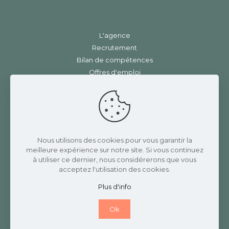
L'agence
Recrutement
Bilan de compétences
Offres d'emploi
Contact
Mentions légales
|
RGPD
Charlotte Rannaud Recrutement
Nous utilisons des cookies pour vous garantir la
meilleure expérience sur notre site. Si vous continuez
3 Place de la gare
à utiliser ce dernier, nous considérerons que vous
42410 CHAVANAY
acceptez l'utilisation des cookies.
07 82 69 17 58
Plus d'info
Ok