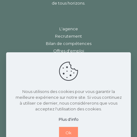
de tous horizons.
L'agence
Recrutement
Bilan de compétences
Offres d'emploi
Contact
Mentions légales
|
RGPD
Charlotte Rannaud Recrutement
Nous utilisons des cookies pour vous garantir la
meilleure expérience sur notre site. Si vous continuez
3 Place de la gare
à utiliser ce dernier, nous considérerons que vous
42410 CHAVANAY
acceptez l'utilisation des cookies.
07 82 69 17 58
Plus d'info
Ok