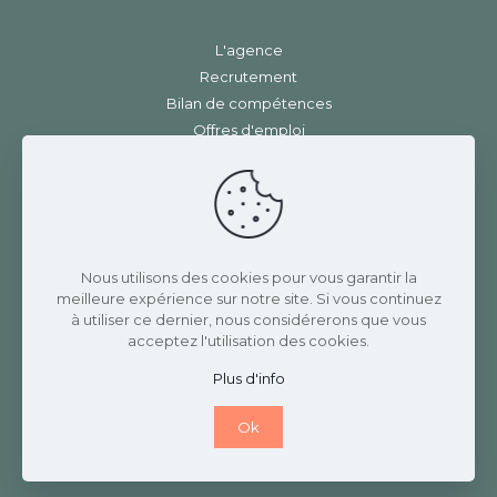
L'agence
Recrutement
Bilan de compétences
Offres d'emploi
Contact
Mentions légales
|
RGPD
Charlotte Rannaud Recrutement
Nous utilisons des cookies pour vous garantir la
meilleure expérience sur notre site. Si vous continuez
3 Place de la gare
à utiliser ce dernier, nous considérerons que vous
42410 CHAVANAY
acceptez l'utilisation des cookies.
07 82 69 17 58
Plus d'info
Ok